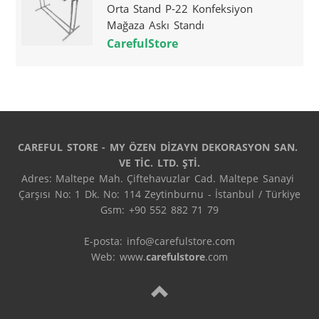
Orta Stand P-22 Konfeksiyon
Mağaza Askı Standı
CarefulStore
CAREFUL STORE - MY ÖZEN DİZAYN DEKORASYON SAN. 
VE TİC. LTD. ŞTİ.
Adres: Maltepe Mah. Çiftehavuzlar Cad. Maltepe Sanayi 
Çarşısı No: 1 Dk. No: 114 Zeytinburnu - İstanbul / Türkiye

Gsm: +90 552 882 71 79

E-posta: info@carefulstore.com

Web: www.
carefulstore
.com