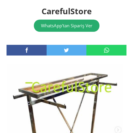
CarefulStore
WhatsApp'tan Sipariş Ver