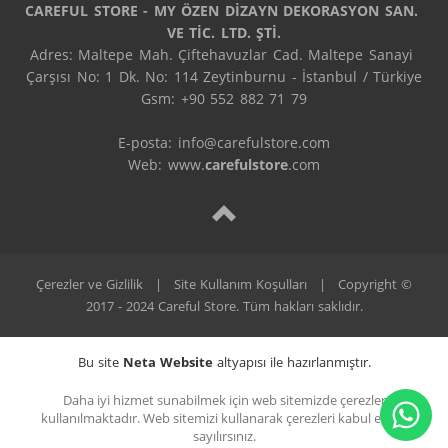
CAREFUL STORE - MY ÖZEN DİZAYN DEKORASYON SAN. 
VE TİC. LTD. ŞTİ.
Adres: Maltepe Mah. Çiftehavuzlar Cad. Maltepe Sanayi 
Çarşısı No: 1 Dk. No: 114 Zeytinburnu - İstanbul / Türkiye

Gsm: +90 552 882 71 79

E-posta: info@carefulstore.com

Web: www.
carefulstore
.com
Çerezler ve Gizlilik
|
Site Kullanım Koşulları
|
Copyright ©
2017 - 2024 Careful Store. Tüm hakları saklıdır.
Bu site
Neta Website
altyapısı ile hazırlanmıştır.
Daha iyi hizmet sunabilmek için web sitemizde çerezler
kullanılmaktadır. Web sitemizi kullanarak çerezleri kabul etmiş
sayılırsınız.