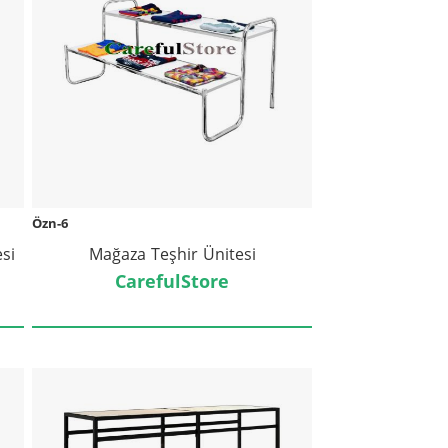
Özn-6
tesi
Mağaza Teşhir Ünitesi
CarefulStore