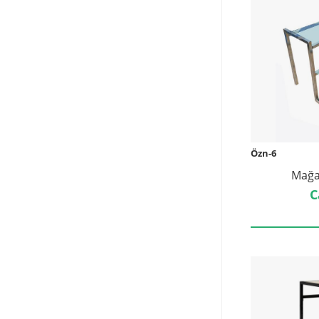
Özn-6
Mağa
C