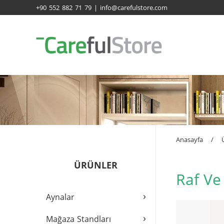
+90 552 882 71 79 | info@carefulstore.com
Anasayfa
/
ÜRÜNLER
Raf Ve 
›
Aynalar
›
Mağaza Standları