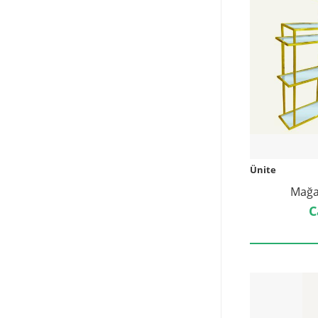
Ünite
Mağa
C