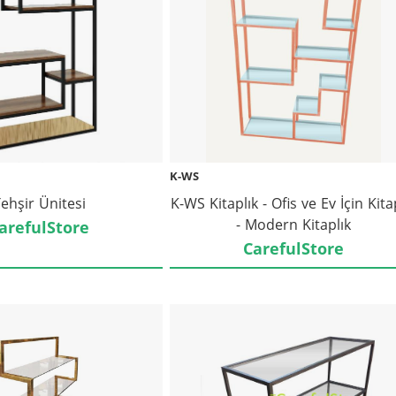
K-WS
ehşir Ünitesi
K-WS Kitaplık - Ofis ve Ev İçin Kita
- Modern Kitaplık
arefulStore
CarefulStore