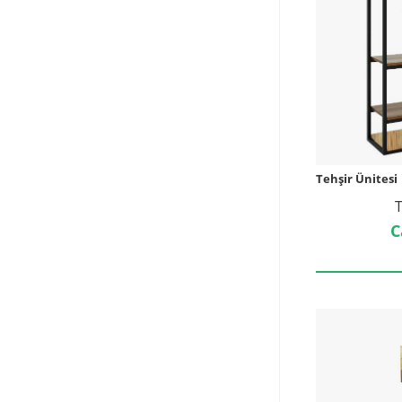
Tehşir Ünitesi
T
C