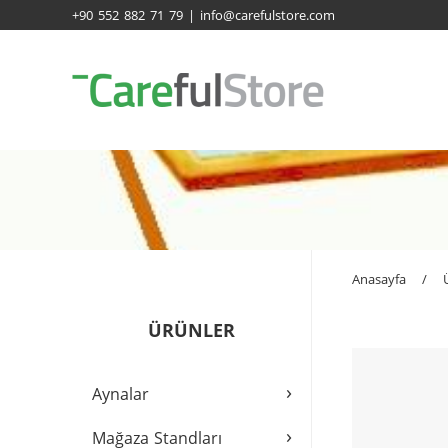
+90 552 882 71 79 | info@carefulstore.com
Anasayfa
/
ÜRÜNLER
›
Aynalar
›
Mağaza Standları