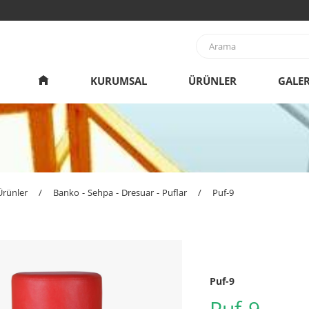
KURUMSAL
ÜRÜNLER
GALER
Ürünler
/
Banko - Sehpa - Dresuar - Puflar
/
Puf-9
Puf-9
Puf-9