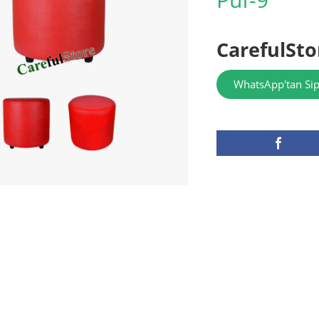
CarefulSto
WhatsApp'tan Sip