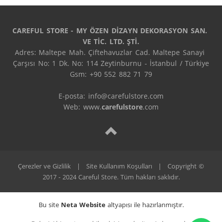
CAREFUL STORE - MY ÖZEN DİZAYN DEKORASYON SAN. 
VE TİC. LTD. ŞTİ.
Adres: Maltepe Mah. Çiftehavuzlar Cad. Maltepe Sanayi 
Çarşısı No: 1 Dk. No: 114 Zeytinburnu - İstanbul / Türkiye

Gsm: +90 552 882 71 79

E-posta: info@carefulstore.com

Web: www.
carefulstore
.com
Çerezler ve Gizlilik
|
Site Kullanım Koşulları
|
Copyright ©
2017 - 2024 Careful Store. Tüm hakları saklıdır.
Bu site
Neta Website
altyapısı ile hazırlanmıştır.