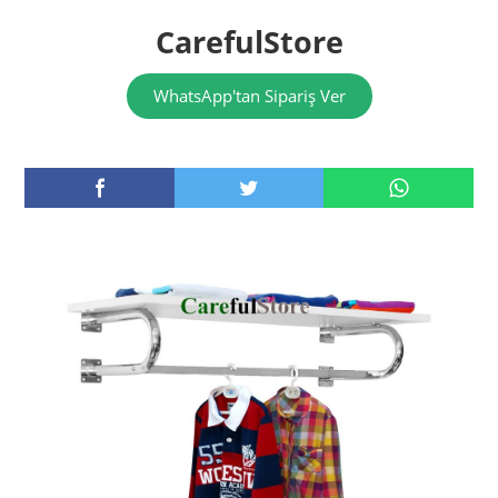
CarefulStore
WhatsApp'tan Sipariş Ver