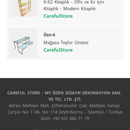
K-62 Kitaplık - Ofis ve Ev İçin
Kitaplık - Modern Kitaplık
CarefulStore
Özn-6
Mağaza Teşhir Ünitesi
CarefulStore
CAREFUL STORE - MY ÖZEN DİZAYN DEKORASYON SAN. 
VE TİC. LTD. ŞTİ.
Adres: Maltepe Mah. Çiftehavuzlar Cad. Maltepe Sanayi 
Çarşısı No: 1 Dk. No: 114 Zeytinburnu - İstanbul / Türkiye

Gsm: +90 552 882 71 79
