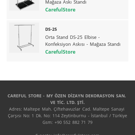
Mağaza Askı Standı
CarefulStore
DS-25
Orta Stand DS-25 Elbise -
Konfeksiyon Askısı - Mağaza Standı
CarefulStore
CAREFUL STORE - MY ÖZEN DİZAYN DEKORASYON SAN. 
VE TİC. LTD. ŞTİ.
Adres: Maltepe Mah. Çiftehavuzlar Cad. Maltepe Sanayi 
Çarşısı No: 1 Dk. No: 114 Zeytinburnu - İstanbul / Türkiye

Gsm: +90 552 882 71 79
