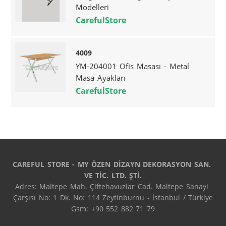
Modelleri
CarefulStore
4009
YM-204001 Ofis Masası - Metal
Masa Ayakları
CarefulStore
CAREFUL STORE - MY ÖZEN DİZAYN DEKORASYON SAN. 
VE TİC. LTD. ŞTİ.
Adres: Maltepe Mah. Çiftehavuzlar Cad. Maltepe Sanayi 
Çarşısı No: 1 Dk. No: 114 Zeytinburnu - İstanbul / Türkiye

Gsm: +90 552 882 71 79
