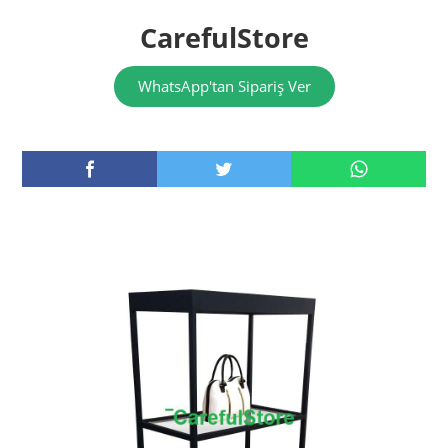
CarefulStore
WhatsApp'tan Sipariş Ver