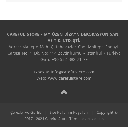
CAREFUL STORE - MY ÖZEN DİZAYN DEKORASYON SAN. 
VE TİC. LTD. ŞTİ.
Adres: Maltepe Mah. Çiftehavuzlar Cad. Maltepe Sanayi 
Çarşısı No: 1 Dk. No: 114 Zeytinburnu - İstanbul / Türkiye

Gsm: +90 552 882 71 79

E-posta: info@carefulstore.com

Web: www.
carefulstore
.com
Çerezler ve Gizlilik
|
Site Kullanım Koşulları
|
Copyright ©
2017 - 2024 Careful Store. Tüm hakları saklıdır.