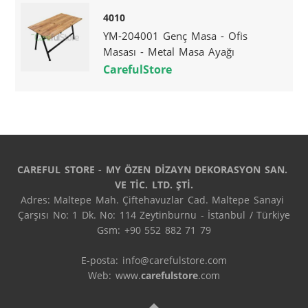
4010
YM-204001 Genç Masa - Ofis
Masası - Metal Masa Ayağı
CarefulStore
CAREFUL STORE - MY ÖZEN DİZAYN DEKORASYON SAN. 
VE TİC. LTD. ŞTİ.
Adres: Maltepe Mah. Çiftehavuzlar Cad. Maltepe Sanayi 
Çarşısı No: 1 Dk. No: 114 Zeytinburnu - İstanbul / Türkiye

Gsm: +90 552 882 71 79

E-posta: info@carefulstore.com

Web: www.
carefulstore
.com