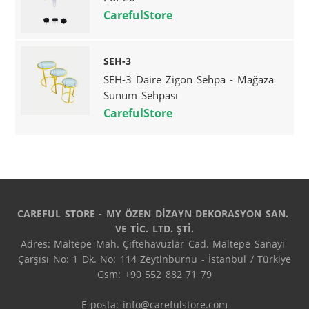
CarefulStore
SEH-3
SEH-3 Daire Zigon Sehpa - Mağaza
Sunum Sehpası
CarefulStore
CAREFUL STORE - MY ÖZEN DİZAYN DEKORASYON SAN. 
VE TİC. LTD. ŞTİ.
Adres: Maltepe Mah. Çiftehavuzlar Cad. Maltepe Sanayi 
Çarşısı No: 1 Dk. No: 114 Zeytinburnu - İstanbul / Türkiye

Gsm: +90 552 882 71 79

E-posta: info@carefulstore.com
