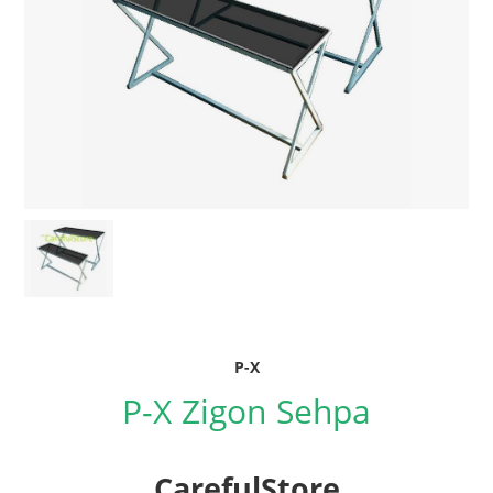
P-X
P-X Zigon Sehpa
CarefulStore